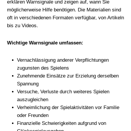
erklären Warnsignale und zeigen auf, wann Sie
möglicherweise Hilfe benötigen. Die Materialien sind
oft in verschiedenen Formaten verfügbar, von Artikeln
bis zu Videos.
Wichtige Warnsignale umfassen:
Vernachlässigung anderer Verpflichtungen
zugunsten des Spielens
Zunehmende Einsätze zur Erzielung derselben
Spannung
Versuche, Verluste durch weiteres Spielen
auszugleichen
Verheimlichung der Spielaktivitäten vor Familie
oder Freunden
Finanzielle Schwierigkeiten aufgrund von