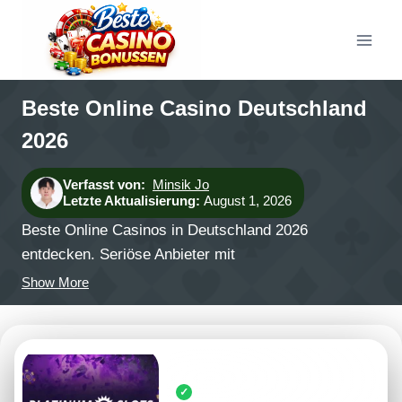
Zum
Inhalt
springen
Beste Online Casino Deutschland
2026
Verfasst von:
Minsik Jo
Letzte Aktualisierung:
August 1, 2026
Beste Online Casinos in Deutschland 2026
entdecken. Seriöse Anbieter mit
Show More
Willkommensbonus
€10.000 Willkommenspaket +
450 Freispiele