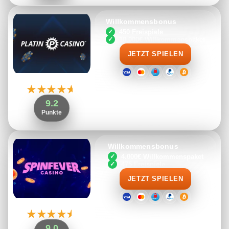
Willkommensbonus
450 Freispiele
10.000€ Willkommenspaket
JETZT SPIELEN
★★★★★
★★★★★
9.2
Punkte
Willkommensbonus
4.000€ Willkommenspaket
475 Freispiele
JETZT SPIELEN
★★★★★
★★★★★
9.0