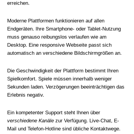
erreichen.
Moderne Plattformen funktionieren auf allen
Endgeräten. Ihre Smartphone- oder Tablet-Nutzung
muss genauso reibungslos verlaufen wie am
Desktop. Eine responsive Webseite passt sich
automatisch an verschiedene Bildschirmgrößen an.
Die Geschwindigkeit der Plattform bestimmt Ihren
Spielkomfort. Spiele müssen innerhalb weniger
Sekunden laden. Verzögerungen beeinträchtigen das
Erlebnis negativ.
Ein kompetenter Support steht Ihnen über
verschiedene Kanäle
zur Verfügung. Live-Chat, E-
Mail und Telefon-Hotline sind übliche Kontaktwege.