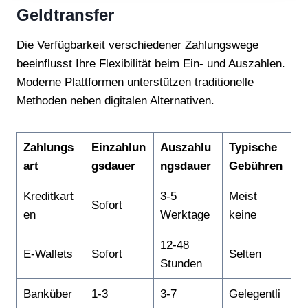
Geldtransfer
Die Verfügbarkeit verschiedener Zahlungswege
beeinflusst Ihre Flexibilität beim Ein- und Auszahlen.
Moderne Plattformen unterstützen traditionelle
Methoden neben digitalen Alternativen.
Zahlungs
Einzahlun
Auszahlu
Typische
art
gsdauer
ngsdauer
Gebühren
Kreditkart
3-5
Meist
Sofort
en
Werktage
keine
12-48
E-Wallets
Sofort
Selten
Stunden
Banküber
1-3
3-7
Gelegentli