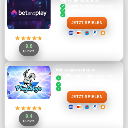
Willkommensbonus
4.000€ Willkommenspaket
1.000 Freispiele
Gratis Wheel Spins
JETZT SPIELEN
★★★★★
★★★★★
9.8
Punkte
Willkommensbonus
Willkommensbonus, bis zu
5000 EUR + 300 Freispiele
Eklusives VIP Programm
Lokale Zahlungsanbieter
JETZT SPIELEN
★★★★★
★★★★★
9.4
Punkte