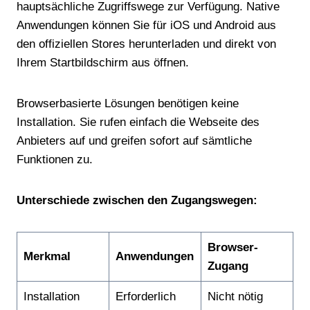
hauptsächliche Zugriffswege zur Verfügung. Native
Anwendungen können Sie für iOS und Android aus
den offiziellen Stores herunterladen und direkt von
Ihrem Startbildschirm aus öffnen.
Browserbasierte Lösungen benötigen keine
Installation. Sie rufen einfach die Webseite des
Anbieters auf und greifen sofort auf sämtliche
Funktionen zu.
Unterschiede zwischen den Zugangswegen:
Browser-
Merkmal
Anwendungen
Zugang
Installation
Erforderlich
Nicht nötig