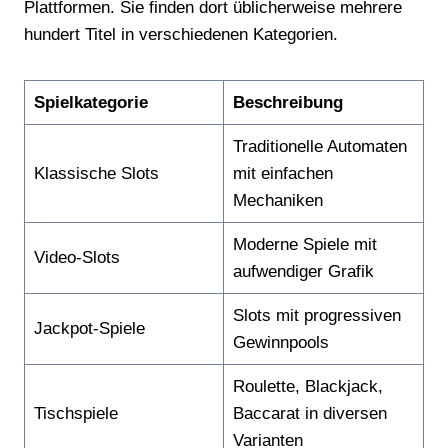
Plattformen. Sie finden dort üblicherweise mehrere
hundert Titel in verschiedenen Kategorien.
Spielkategorie
Beschreibung
Traditionelle Automaten
Klassische Slots
mit einfachen
Mechaniken
Moderne Spiele mit
Video-Slots
aufwendiger Grafik
Slots mit progressiven
Jackpot-Spiele
Gewinnpools
Roulette, Blackjack,
Tischspiele
Baccarat in diversen
Varianten