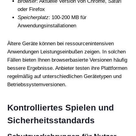
Browser
: Aktuelle Version von Chrome, Safari
oder Firefox
Speicherplatz
: 100-200 MB für
Anwendungsinstallationen
Ältere Geräte können bei ressourcenintensiven
Anwendungen Leistungseinbußen zeigen. In solchen
Fällen bieten Ihnen browserbasierte Versionen häufig
bessere Ergebnisse. Anbieter testen ihre Plattformen
regelmäßig auf unterschiedlichen Gerätetypen und
Betriebssystemversionen.
Kontrolliertes Spielen und
Sicherheitsstandards