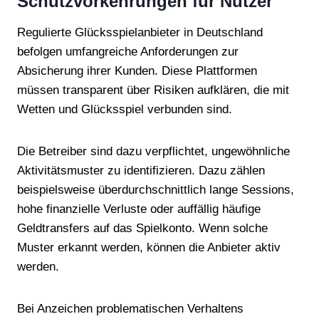
Schutzvorkehrungen für Nutzer
Regulierte Glücksspielanbieter in Deutschland
befolgen umfangreiche Anforderungen zur
Absicherung ihrer Kunden. Diese Plattformen
müssen transparent über Risiken aufklären, die mit
Wetten und Glücksspiel verbunden sind.
Die Betreiber sind dazu verpflichtet, ungewöhnliche
Aktivitätsmuster zu identifizieren. Dazu zählen
beispielsweise überdurchschnittlich lange Sessions,
hohe finanzielle Verluste oder auffällig häufige
Geldtransfers auf das Spielkonto. Wenn solche
Muster erkannt werden, können die Anbieter aktiv
werden.
Bei Anzeichen problematischen Verhaltens