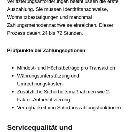
Verifizierungsanforderungen beeinflussen die erste
Auszahlung. Sie müssen Identitätsnachweise,
Wohnsitzbestätigungen und manchmal
Zahlungsmethodennachweise einreichen. Dieser
Prozess dauert 24 bis 72 Stunden.
Prüfpunkte bei Zahlungsoptionen:
Mindest- und Höchstbeträge pro Transaktion
Währungsunterstützung und
Umrechnungskosten
Zusätzliche Sicherheitsmaßnahmen wie 2-
Faktor-Authentifizierung
Verfügbarkeit von Sofortauszahlungsfunktionen
Servicequalität und