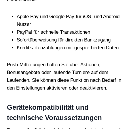
Apple Pay und Google Pay für iOS- und Android-
Nutzer
PayPal für schnelle Transaktionen
Sofortüberweisung für direkten Bankzugang
Kreditkartenzahlungen mit gespeicherten Daten
Push-Mitteilungen halten Sie über Aktionen,
Bonusangebote oder laufende Turniere auf dem
Laufenden. Sie können diese Funktion nach Bedarf in
den Einstellungen aktivieren oder deaktivieren.
Gerätekompatibilität und
technische Voraussetzungen