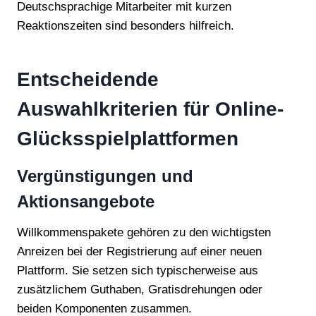
Deutschsprachige Mitarbeiter mit kurzen
Reaktionszeiten sind besonders hilfreich.
Entscheidende
Auswahlkriterien für Online-
Glücksspielplattformen
Vergünstigungen und
Aktionsangebote
Willkommenspakete gehören zu den wichtigsten
Anreizen bei der Registrierung auf einer neuen
Plattform. Sie setzen sich typischerweise aus
zusätzlichem Guthaben, Gratisdrehungen oder
beiden Komponenten zusammen.